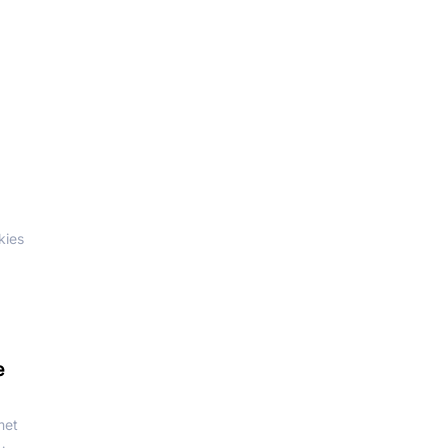
kies
e
met