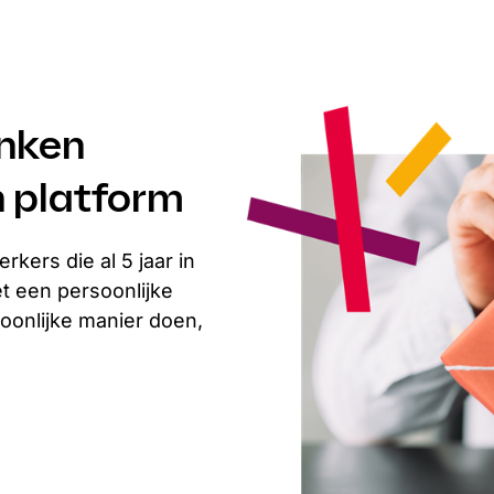
nken
n platform
ers die al 5 jaar in
et een persoonlijke
soonlijke manier doen,