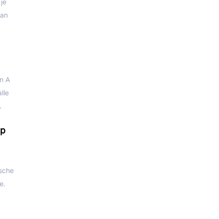
 je
van
an A
lle
.
up
ische
e.