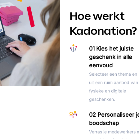
Hoe werkt
Kadonation?
01 Kies het juiste
geschenk in alle
eenvoud
Selecteer een thema en 
uit een ruim aanbod van
fysieke en digitale
geschenken.
02 Personaliseer j
boodschap
Verras je medewerkers 