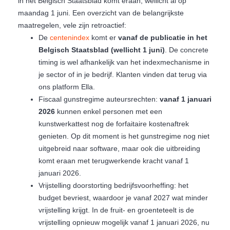
in het Belgisch Staatsblad komt eraan, wellicht al op
maandag 1 juni. Een overzicht van de belangrijkste
maatregelen, vele zijn retroactief:
De
centenindex
komt er
vanaf de publicatie in het
Belgisch Staatsblad
(wellicht 1 juni)
. De concrete
timing is wel afhankelijk van het indexmechanisme in
je sector of in je bedrijf. Klanten vinden dat terug via
ons platform Ella.
Fiscaal gunstregime auteursrechten:
vanaf 1 januari
2026
kunnen enkel personen met een
kunstwerkattest nog de forfaitaire kostenaftrek
genieten. Op dit moment is het gunstregime nog niet
uitgebreid naar software, maar ook die uitbreiding
komt eraan met terugwerkende kracht vanaf 1
januari 2026.
Vrijstelling doorstorting bedrijfsvoorheffing: het
budget bevriest, waardoor je vanaf 2027 wat minder
vrijstelling krijgt. In de fruit- en groenteteelt is de
vrijstelling opnieuw mogelijk vanaf 1 januari 2026, nu