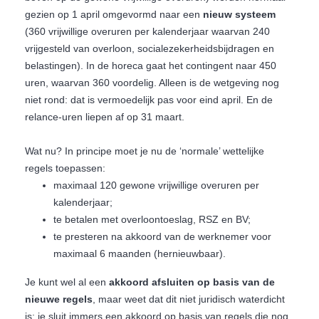
gezien op 1 april omgevormd naar een
nieuw systeem
(360 vrijwillige overuren per kalenderjaar waarvan 240
vrijgesteld van overloon, socialezekerheidsbijdragen en
belastingen). In de horeca gaat het contingent naar 450
uren, waarvan 360 voordelig. Alleen is de wetgeving nog
niet rond: dat is vermoedelijk pas voor eind april. En de
relance-uren liepen af op 31 maart.
Wat nu? In principe moet je nu de ‘normale’ wettelijke
regels toepassen:
maximaal 120 gewone vrijwillige overuren per
kalenderjaar;
te betalen met overloontoeslag, RSZ en BV;
te presteren na akkoord van de werknemer voor
maximaal 6 maanden (hernieuwbaar).
Je kunt wel al een
akkoord afsluiten op basis van de
nieuwe regels
, maar weet dat dit niet juridisch waterdicht
is: je sluit immers een akkoord op basis van regels die nog